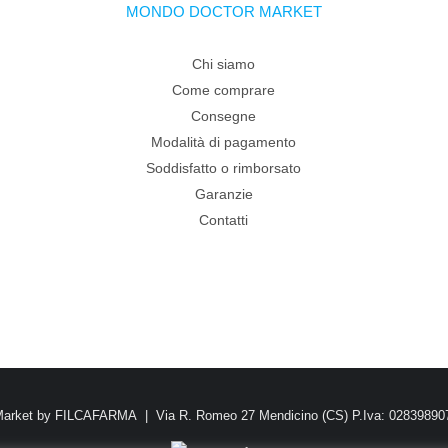
MONDO DOCTOR MARKET
Chi siamo
Come comprare
Consegne
Modalità di pagamento
Soddisfatto o rimborsato
Garanzie
Contatti
Market by FILCAFARMA | Via R. Romeo 27 Mendicino (CS) P.Iva: 0283989