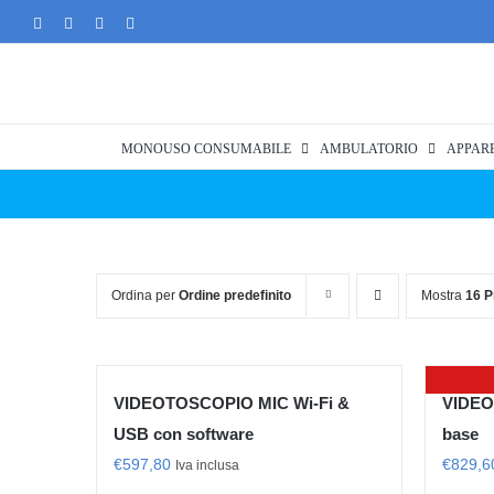
Salta
Facebook
Twitter
Instagram
Pinterest
al
contenuto
MONOUSO CONSUMABILE
AMBULATORIO
APPAR
Ordina per
Ordine predefinito
Mostra
16 P
VIDEOTOSCOPIO MIC Wi-Fi &
VIDEO
USB con software
base
€
597,80
€
829,6
Iva inclusa