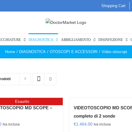
Shopping Cart
ECCHIATURE
DIAGNOSTICA
ABBIGLIAMENTO
DISINFEZIONE
Home
/
DIAGNOSTICA
/
OTOSCOPI E ACCESSORI
/
Video otoscopi
rodotti
Esaurito
TOSCOPIO MD SCOPE –
VIDEOTOSCOPIO MD SCOP
completo di 2 sonde
0
€
1.464,00
Iva inclusa
Iva inclusa