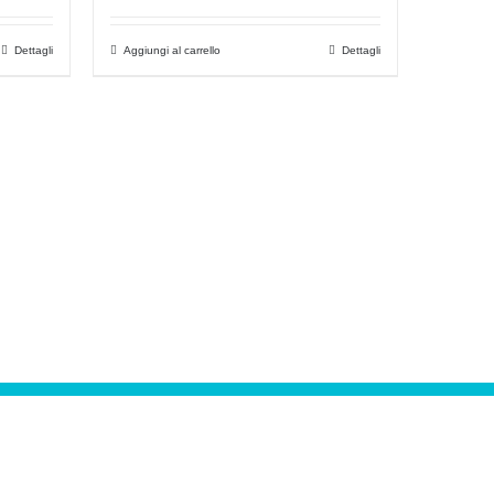
Dettagli
Aggiungi al carrello
Dettagli