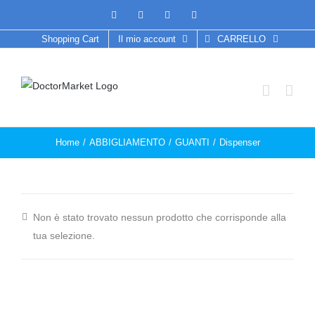
Salta
Facebook
Twitter
Instagram
Pinterest
al
Shopping Cart
Il mio account
CARRELLO
contenuto
Home
/
ABBIGLIAMENTO
/
GUANTI
/
Dispenser
Non è stato trovato nessun prodotto che corrisponde alla
tua selezione.